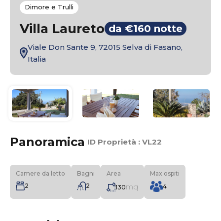
Dimore e Trulli
Villa Laureto
da €160 notte
Viale Don Sante 9, 72015 Selva di Fasano,
Italia
Panoramica
|
ID Proprietà :
VL22
Camere da letto
Bagni
Area
Max ospiti
2
2
mq
4
130