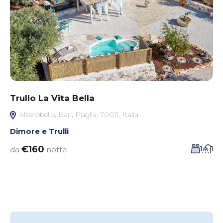
Trullo La Vita Bella
Alberobello, Bari, Puglia, 70011, Italia
Dimore e Trulli
€160
1
1
da
notte