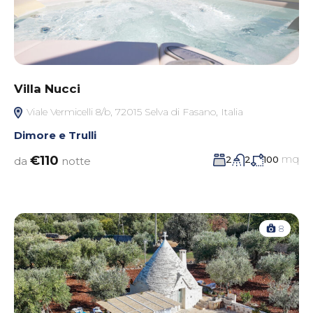
Villa Nucci
Viale Vermicelli 8/b, 72015 Selva di Fasano, Italia
Dimore e Trulli
mq
€110
2
2
100
da
notte
8