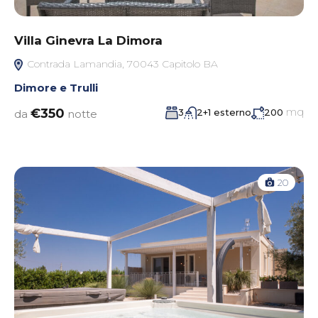
Villa Ginevra La Dimora
Contrada Lamandia, 70043 Capitolo BA
Dimore e Trulli
mq
€350
3
2+1 esterno
200
da
notte
20