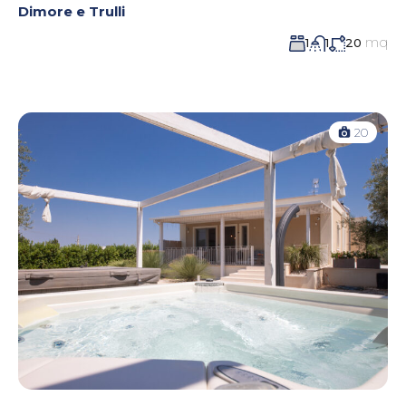
Dimore e Trulli
mq
1
1
20
20