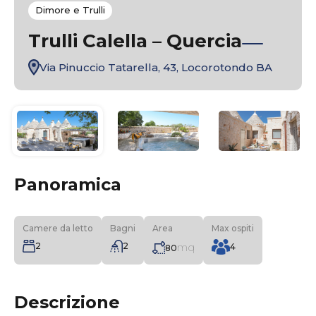
Dimore e Trulli
Trulli Calella – Quercia
Via Pinuccio Tatarella, 43, Locorotondo BA
Panoramica
Camere da letto
Bagni
Area
Max ospiti
2
2
mq
4
80
Descrizione