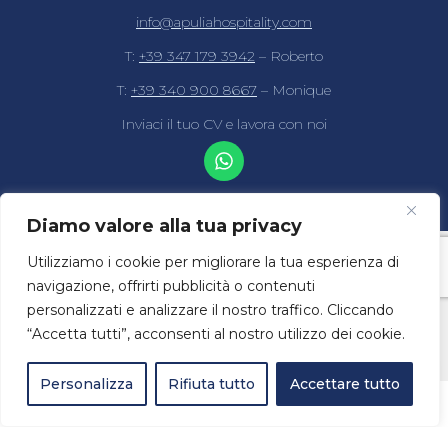
info@apuliahospitality.com
T:
+39 347 179 3942
– Roberto
T:
+39 340 900 8667
– Monique
Inviaci il tuo CV e lavora con noi
Diamo valore alla tua privacy
Apulia Hospitality di Roberto Filomena – contrada conca
Utilizziamo i cookie per migliorare la tua esperienza di
d’oro snc – FLMRRT82D08F027C – P.I 02583890740 –
navigazione, offrirti pubblicità o contenuti
Codice univoco: m5uxcr1
personalizzati e analizzare il nostro traffico. Cliccando
Cookies Policy
–
Privacy Policy
“Accetta tutti”, acconsenti al nostro utilizzo dei cookie.
Powered by
CASHDESIGN
STUDIO
IT
Personalizza
Rifiuta tutto
Accettare tutto