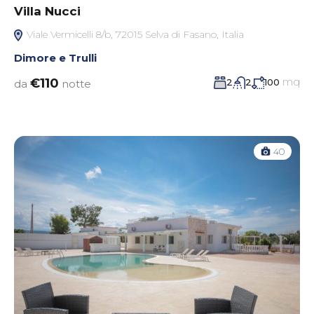
Villa Nucci
Viale Vermicelli 8/b, 72015 Selva di Fasano, Italia
Dimore e Trulli
mq
€110
2
2
100
da
notte
40