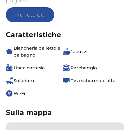
pugliese.
Prenota ora
Caratteristiche
Biancheria da letto e
Jacuzzi
da bagno
Linea cortesia
Parcheggio
Solarium
Tv a schermo piatto
Wi-Fi
Sulla mappa