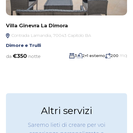
Villa Ginevra La Dimora
Contrada Lamandia, 70043 Capitolo BA
Dimore e Trulli
mq
€350
3
2+1 esterno
200
da
notte
Altri servizi
Saremo lieti di creare per voi