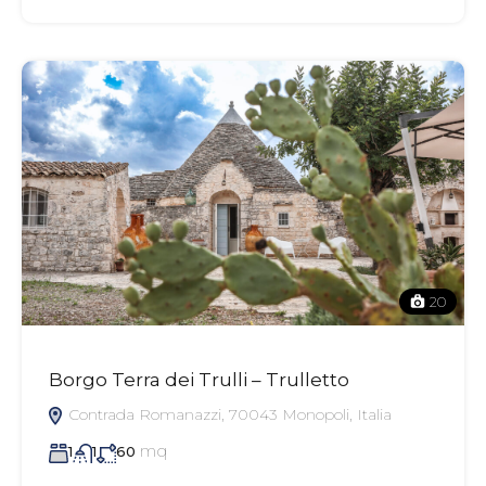
20
Borgo Terra dei Trulli – Trulletto
Contrada Romanazzi, 70043 Monopoli, Italia
mq
1
1
60