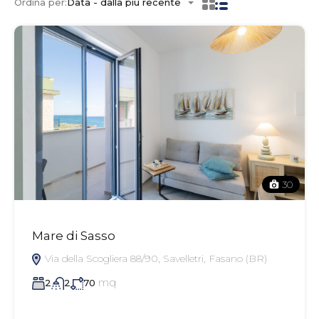
Ordina per:
Data - dalla più recente
30
Mare di Sasso
Via della Scogliera 88/90, Savelletri, Fasano (BR)
mq
2
2
70