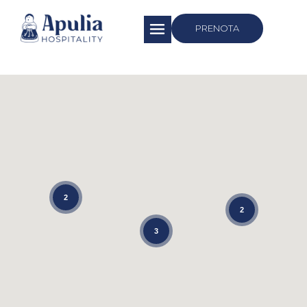
https://apuliahospitality.com/
PRENOTA
2
2
3