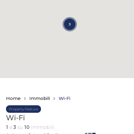
3
Home
Immobili
Wi-Fi
Property Feature
Wi-Fi
1
a
3
su
10
immobili