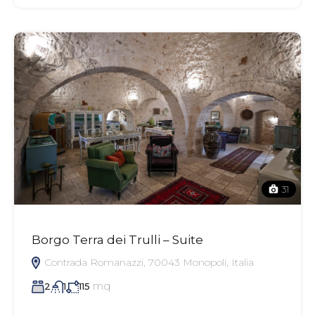
31
Borgo Terra dei Trulli – Suite
Contrada Romanazzi, 70043 Monopoli, Italia
mq
2
1
115