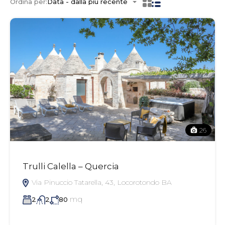
Ordina per:
Data - dalla più recente
26
Trulli Calella – Quercia
Via Pinuccio Tatarella, 43, Locorotondo BA
mq
2
2
80