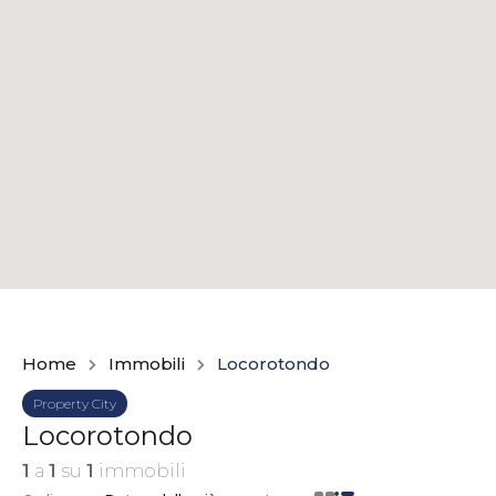
Home
Immobili
Locorotondo
Property City
Locorotondo
1
a
1
su
1
immobili