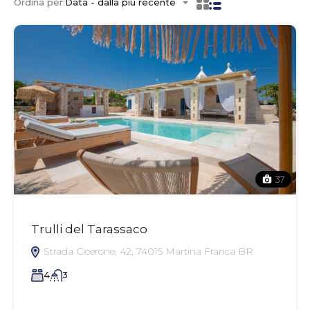
Ordina per:
Data - dalla più recente
37
Trulli del Tarassaco
Strada Cicerone, 42, 74015 Martina Franca BR
4
3