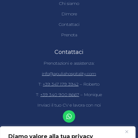
Chi siamo
Dimore
Contattaci
Prenota
Contattaci
Prenotazioni e assistenza:
info@apuliahospitality.com
T:
+39 347 179 3942
– Roberto
T:
+39 340 900 8667
– Monique
Inviaci il tuo CV e lavora con noi
Diamo valore alla tua privacy