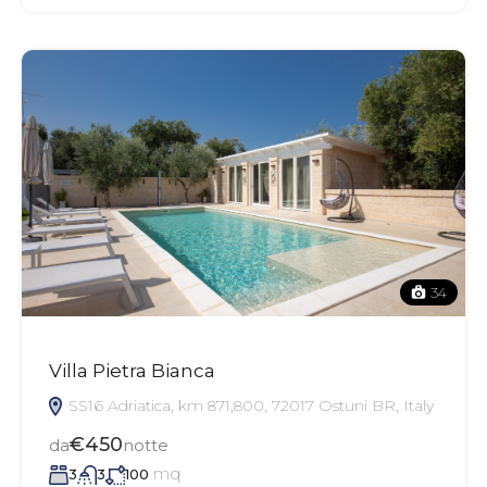
34
Villa Pietra Bianca
SS16 Adriatica, km 871,800, 72017 Ostuni BR, Italy
€450
da
notte
mq
3
3
100