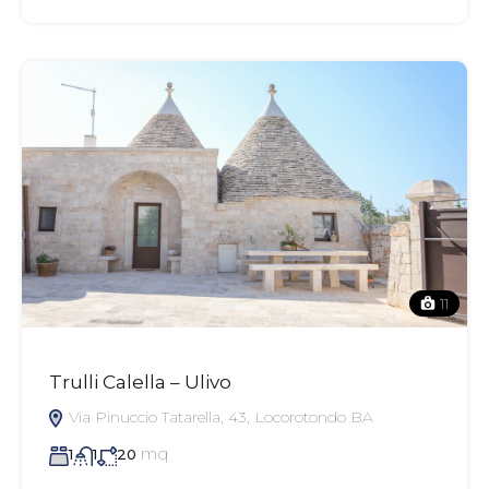
11
Trulli Calella – Ulivo
Via Pinuccio Tatarella, 43, Locorotondo BA
mq
1
1
20