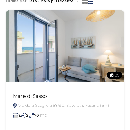
Ordina per:
Data - dalla più recente
30
Mare di Sasso
Via della Scogliera 88/90, Savelletri, Fasano (BR)
mq
2
2
70