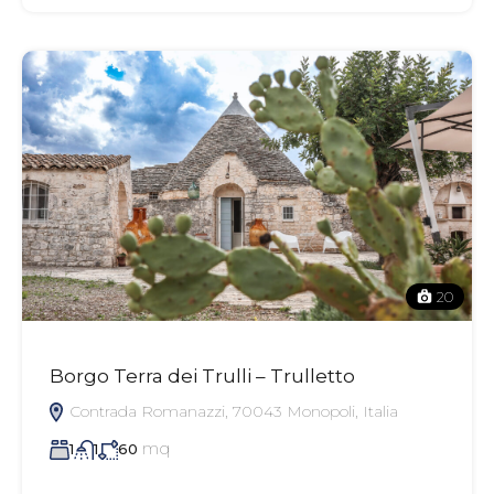
20
Borgo Terra dei Trulli – Trulletto
Contrada Romanazzi, 70043 Monopoli, Italia
mq
1
1
60