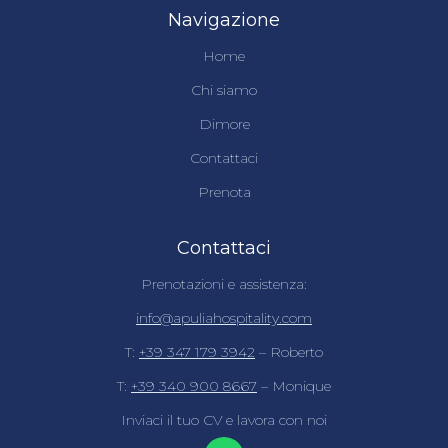
Navigazione
Home
Chi siamo
Dimore
Contattaci
Prenota
Contattaci
Prenotazioni e assistenza:
info@apuliahospitality.com
T:
+39 347 179 3942
– Roberto
T:
+39 340 900 8667
– Monique
Inviaci il tuo CV e lavora con noi