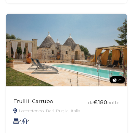
25
Trulli Il Carrubo
€180
da
notte
Locorotondo, Bari, Puglia, Italia
2
2