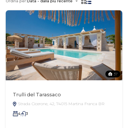
Ordina per:
Data - dalla più recente
37
Trulli del Tarassaco
Strada Cicerone, 42, 74015 Martina Franca BR
4
3