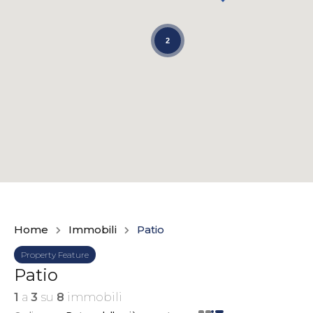
2
Home
Immobili
Patio
Property Feature
Patio
1
a
3
su
8
immobili