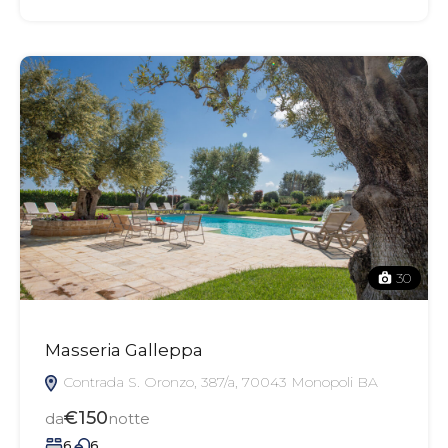
30
Masseria Galleppa
Contrada S. Oronzo, 387/a, 70043 Monopoli BA
€150
da
notte
6
6