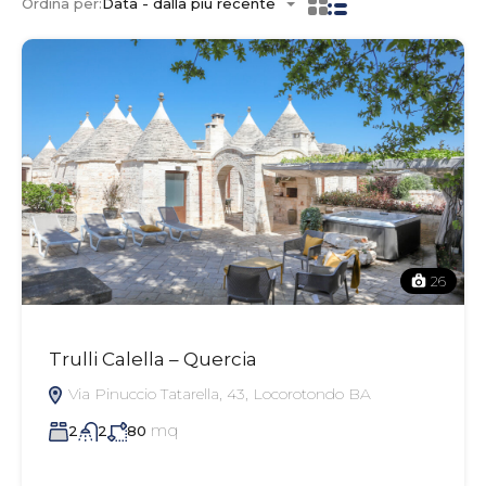
Ordina per:
Data - dalla più recente
26
Trulli Calella – Quercia
Via Pinuccio Tatarella, 43, Locorotondo BA
mq
2
2
80