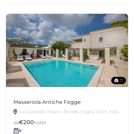
17
Masseriola Antiche Fogge
Via Giardinelli, Fasano, Brindisi, Puglia, 72015, Italia
€200
da
notte
6