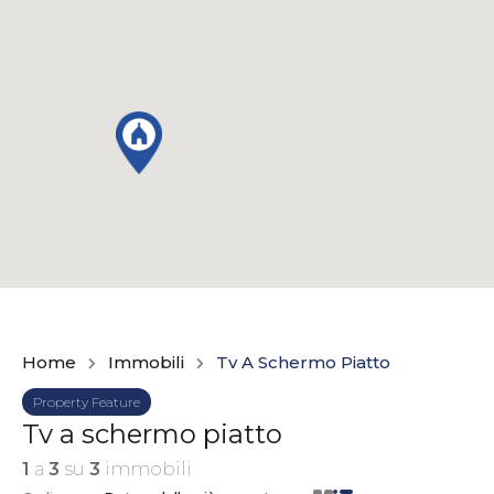
Home
Immobili
Tv A Schermo Piatto
Property Feature
Tv a schermo piatto
1
a
3
su
3
immobili