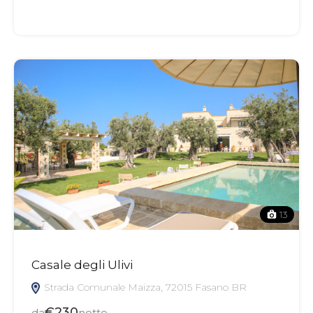
13
Casale degli Ulivi
Strada Comunale Maizza, 72015 Fasano BR
€230
da
notte